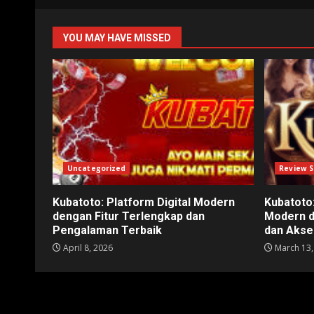
YOU MAY HAVE MISSED
Uncategorized
Review S
Kubatoto: Platform Digital Modern
Kubatoto:
dengan Fitur Terlengkap dan
Modern d
Pengalaman Terbaik
dan Aks
April 8, 2026
March 13,