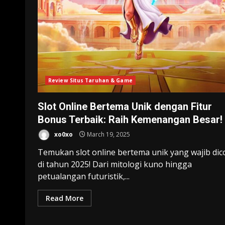
Review Situs Taruhan & Game
Slot Online Bertema Unik dengan Fitur
Bonus Terbaik: Raih Kemenangan Besar!
xo0xo
March 19, 2025
Temukan slot online bertema unik yang wajib di
di tahun 2025! Dari mitologi kuno hingga
petualangan futuristik,...
Read More