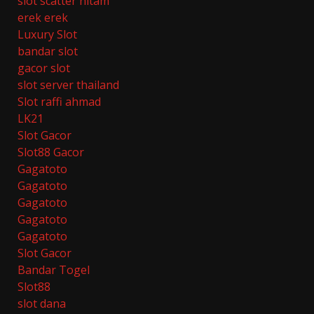
slot scatter hitam
erek erek
Luxury Slot
bandar slot
gacor slot
slot server thailand
Slot raffi ahmad
LK21
Slot Gacor
Slot88 Gacor
Gagatoto
Gagatoto
Gagatoto
Gagatoto
Gagatoto
Slot Gacor
Bandar Togel
Slot88
slot dana