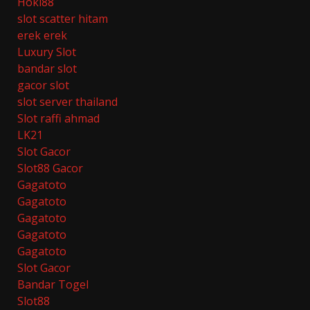
Hoki88
slot scatter hitam
erek erek
Luxury Slot
bandar slot
gacor slot
slot server thailand
Slot raffi ahmad
LK21
Slot Gacor
Slot88 Gacor
Gagatoto
Gagatoto
Gagatoto
Gagatoto
Gagatoto
Slot Gacor
Bandar Togel
Slot88