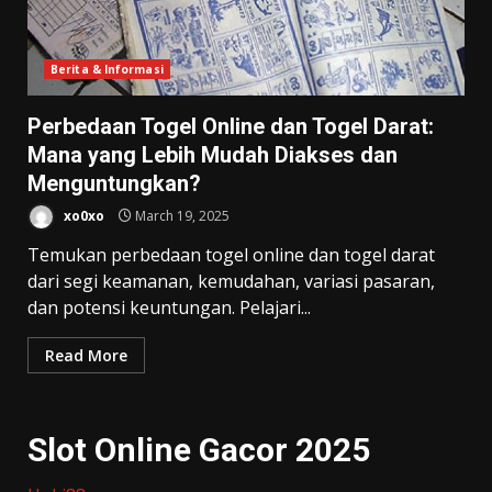
Berita & Informasi
Perbedaan Togel Online dan Togel Darat:
Mana yang Lebih Mudah Diakses dan
Menguntungkan?
xo0xo
March 19, 2025
Temukan perbedaan togel online dan togel darat
dari segi keamanan, kemudahan, variasi pasaran,
dan potensi keuntungan. Pelajari...
Read More
Slot Online Gacor 2025