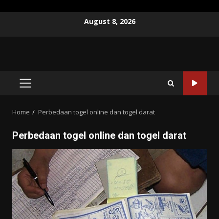
Skip
August 8, 2026
to
content
PRIMARY
MENU
Home
Perbedaan togel online dan togel darat
Perbedaan togel online dan togel darat