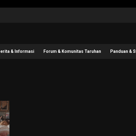
erita & Informasi
Forum & Komunitas Taruhan
Panduan & S