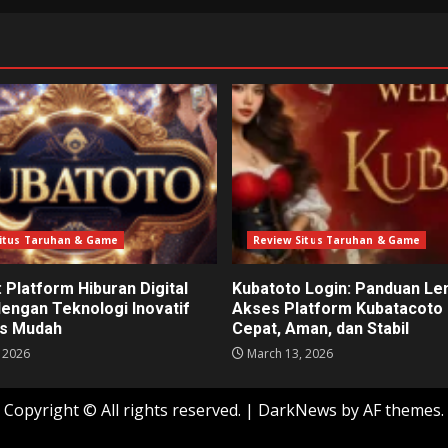
itus Taruhan & Game
Review Situs Taruhan & Game
 Platform Hiburan Digital
Kubatoto Login: Panduan Le
engan Teknologi Inovatif
Akses Platform Kubatacoto
es Mudah
Cepat, Aman, dan Stabil
 2026
March 13, 2026
Copyright © All rights reserved.
|
DarkNews
by AF themes.