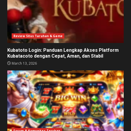
Review Situs Taruhan & Game
Kubatoto Login: Panduan Lengkap Akses Platform
Kubatacoto dengan Cepat, Aman, dan Stabil
March 13, 2026
Forum & Komunitas Taruhan