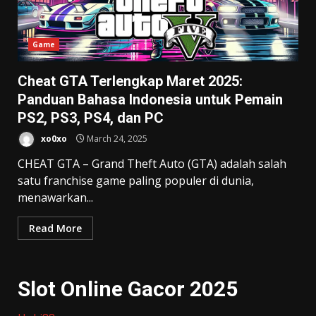
Game
Cheat GTA Terlengkap Maret 2025:
Panduan Bahasa Indonesia untuk Pemain
PS2, PS3, PS4, dan PC
xo0xo
March 24, 2025
CHEAT GTA – Grand Theft Auto (GTA) adalah salah
satu franchise game paling populer di dunia,
menawarkan...
Read More
Slot Online Gacor 2025