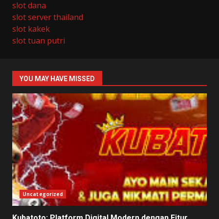
slot dana
slot server thailand
slot kakek
slot tuan putri
YOU MAY HAVE MISSED
Uncategorized
Kubatoto: Platform Digital Modern dengan Fitur