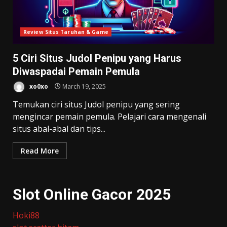
Review Situs Taruhan & Game
5 Ciri Situs Judol Penipu yang Harus
Diwaspadai Pemain Pemula
xo0xo
March 19, 2025
Temukan ciri situs Judol penipu yang sering
mengincar pemain pemula. Pelajari cara mengenali
situs abal-abal dan tips...
Read More
Slot Online Gacor 2025
Hoki88