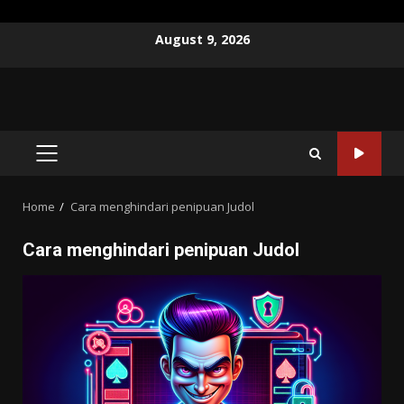
Skip
August 9, 2026
to
content
PRIMARY
MENU
Home
Cara menghindari penipuan Judol
Cara menghindari penipuan Judol