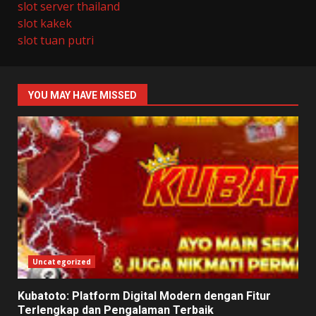
slot server thailand
slot kakek
slot tuan putri
YOU MAY HAVE MISSED
Uncategorized
Kubatoto: Platform Digital Modern dengan Fitur
Terlengkap dan Pengalaman Terbaik