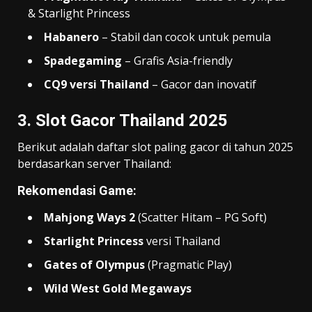
& Starlight Princess
Habanero
– Stabil dan cocok untuk pemula
Spadegaming
– Grafis Asia-friendly
CQ9 versi Thailand
– Gacor dan inovatif
3. Slot Gacor Thailand 2025
Berikut adalah daftar slot paling gacor di tahun 2025
berdasarkan server Thailand:
Rekomendasi Game:
Mahjong Ways 2
(Scatter Hitam – PG Soft)
Starlight Princess
versi Thailand
Gates of Olympus
(Pragmatic Play)
Wild West Gold Megaways