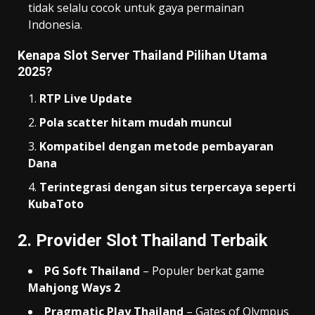
tidak selalu cocok untuk gaya permainan
Indonesia.
Kenapa Slot Server Thailand Pilihan Utama
2025?
RTP Live Update
Pola scatter hitam mudah muncul
Kompatibel dengan metode pembayaran
Dana
Terintegrasi dengan situs terpercaya seperti
KubaToto
2. Provider Slot Thailand Terbaik
PG Soft Thailand
– Populer berkat game
Mahjong Ways 2
Pragmatic Play Thailand
– Gates of Olympus