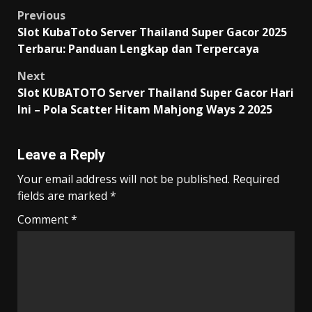
Post
Previous
Slot KubaToto Server Thailand Super Gacor 2025
navigation
Terbaru: Panduan Lengkap dan Terpercaya
Next
Slot KUBATOTO Server Thailand Super Gacor Hari
Ini – Pola Scatter Hitam Mahjong Ways 2 2025
Leave a Reply
Your email address will not be published.
Required
fields are marked
*
Comment
*