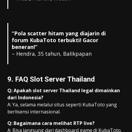
“Pola scatter hitam yang diajarin di
forum KubaToto terbukti! Gacor
beneran!”
– Hendra, 35 tahun, Balikpapan
9. FAQ Slot Server Thailand
Q: Apakah slot server Thailand legal dimainkan
dari Indonesia?
A: Ya, selama melalui situs seperti KubaToto yang
berlisensi internasional.
Q: Bagaimana cara melihat RTP live?
A: Bisa langsung dari dashboard game di KubaToto.