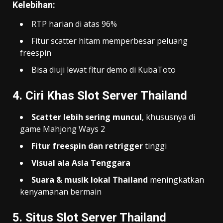
Kelebihan:
RTP harian di atas 96%
Fitur scatter hitam memperbesar peluang
freespin
Bisa diuji lewat fitur demo di KubaToto
4. Ciri Khas Slot Server Thailand
Scatter lebih sering muncul
, khususnya di
game Mahjong Ways 2
Fitur freespin dan retrigger
tinggi
Visual ala Asia Tenggara
Suara & musik lokal Thailand
meningkatkan
kenyamanan bermain
5. Situs Slot Server Thailand