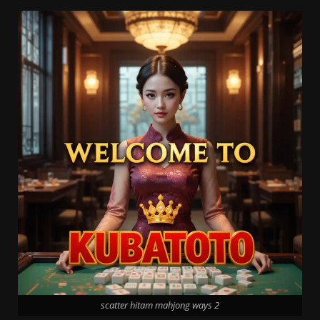
scatter hitam mahjong ways 2