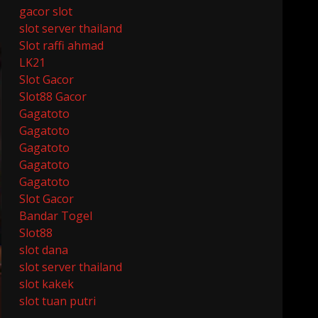
gacor slot
slot server thailand
Slot raffi ahmad
LK21
Slot Gacor
Slot88 Gacor
Gagatoto
Gagatoto
Gagatoto
Gagatoto
Gagatoto
Slot Gacor
Bandar Togel
Slot88
slot dana
slot server thailand
slot kakek
slot tuan putri