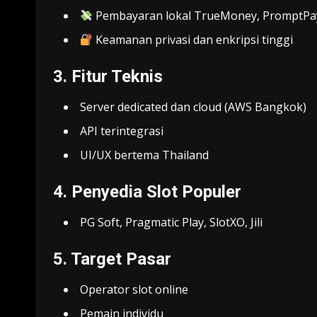
Pembayaran lokal TrueMoney, PromptPa
Keamanan privasi dan enkripsi tinggi
3.
Fitur Teknis
Server dedicated dan cloud (AWS Bangkok)
API terintegrasi
UI/UX bertema Thailand
4.
Penyedia Slot Populer
PG Soft, Pragmatic Play, SlotXO, Jili
5.
Target Pasar
Operator slot online
Pemain individu