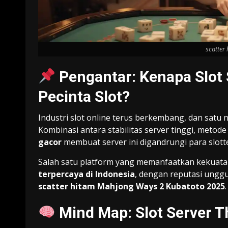
scatter
Pengantar: Kenapa Slot 
Pecinta Slot?
Industri slot online terus berkembang, dan satu
Kombinasi antara stabilitas server tinggi, meto
gacor
membuat server ini digandrungi para slotte
Salah satu platform yang memanfaatkan kekuatan
terpercaya di Indonesia
, dengan reputasi ungg
scatter hitam Mahjong Ways 2 Kubatoto 2025
.
Mind Map: Slot Server T